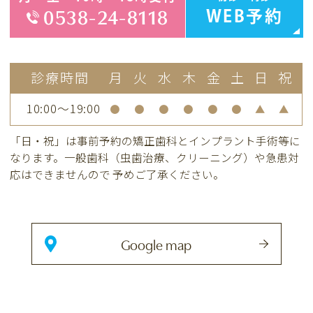
0538-24-8118
WEB予約
診療時間
月
火
水
木
金
土
日
祝
10:00～19:00
●
●
●
●
●
●
▲
▲
「日・祝」は事前予約の矯正歯科とインプラント手術等に
なります。
一般歯科（虫歯治療、クリーニング）や急患対
応はできませんので
予めご了承ください。
Google map