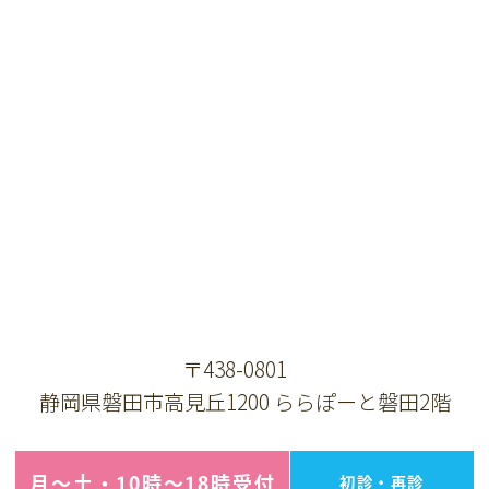
〒438-0801
静岡県磐田市高見丘1200 ららぽーと磐田2階
月～土・10時～18時受付
初診・再診