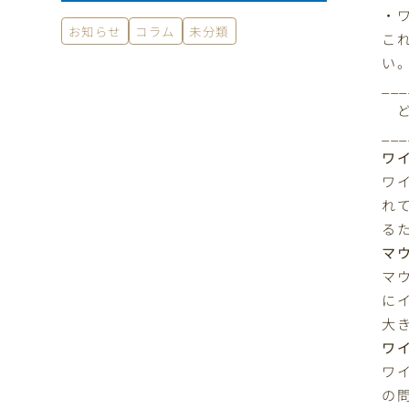
・
お知らせ
コラム
未分類
こ
い
___
ど
___
ワ
ワ
れ
る
マ
マ
に
大
ワ
ワ
の