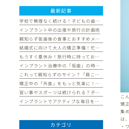
最新記事
学校で無理なく続ける！子どもの歯磨き習慣のコツ
インプラント中の出張や旅行の計画術
親知らず抜歯後の食事とおすすめメニュー
結婚式に向けて大人の矯正準備！忙しい毎日の中でできる工夫とは？
もうすぐ夏休み！旅行時に持っておきたい子ども用オーラルケアセット
インプラント治療中の「仮歯」の時期、日常生活で気をつけておきたいこと
これって親知らずのサイン？「肩こりや頭の重さ」と、お口の違和感の意外な関係
矯正中の「外食」をもっと気楽に！メニュー選びのコツとお店選びの視点
習い事やスポーツは続けられる？子どもの矯正治療中のアクティブな過ごし方
こ
インプラントでアクティブな毎日を！旅行やスポーツを「これまで通り」楽しめる理由
矯
集
は
カテゴリ
・