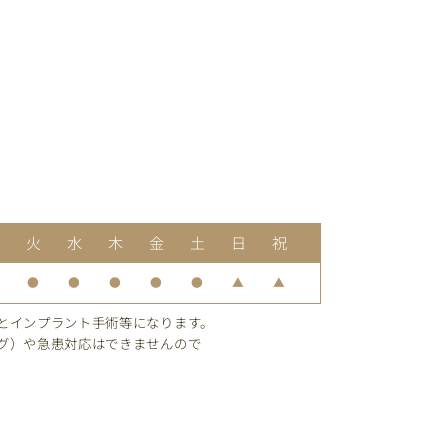
月
火
水
木
金
土
日
祝
●
●
●
●
●
▲
▲
とインプラント手術等になります。
グ）や急患対応はできませんので