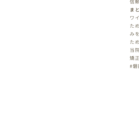
信
ま
ワ
た
み
た
当
矯
#