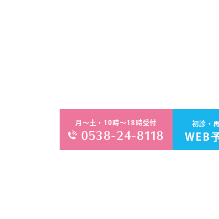
月～土・10時～18時受付
初診・
0538-24-8118
WEB