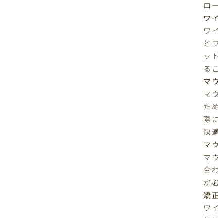
ロ
ワ
ワ
と
ッ
る
マ
マ
た
際
快
マ
マ
合
が
矯
ワ